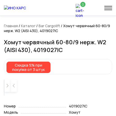
0
Главная
/
Каталог
/
Bar Cargolift
/ Хомут червячный 60-80/9
нерж. W2 (AISI 430), 4019027IC
Хомут червячный 60-80/9 нерж. W2
(AISI 430), 4019027IC
Скидка 5% при
Скидка 5% при
покупке от 3 штук
покупке от 3 штук
Номер
4019027IC
Модель
Хомут